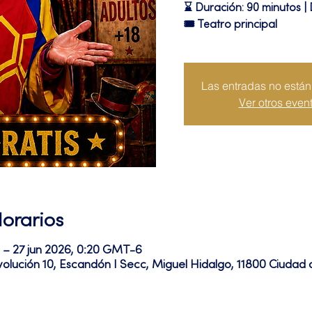
⌛ Duración: 90 minutos | 
🎟 Teatro principal
Las entradas no están 
Ver otros even
Horarios
 – 27 jun 2026, 0:20 GMT-6
volución 10, Escandón I Secc, Miguel Hidalgo, 11800 Ciuda