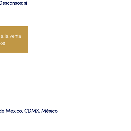
Descansos: si
a la venta
tos
d de México, CDMX, México