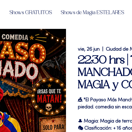
Shows GRATUITOS
Shows de Magia ESTELARES
vie, 26 jun
  |  
Ciudad de 
22:30 hrs 
MANCHADO"
MAGIA y C
🎪 "El Payaso Más Manch
piedad. comedia sin esca
🎩 Magia: Magia de terr
🎭 Clasificación: + 16 año