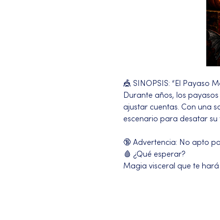
🎪 SINOPSIS: “El Payaso M
Durante años, los payasos h
ajustar cuentas. Con una s
escenario para desatar su
🔞 Advertencia: No apto para
🩸 ¿Qué esperar?
Magia visceral que te hará
Más