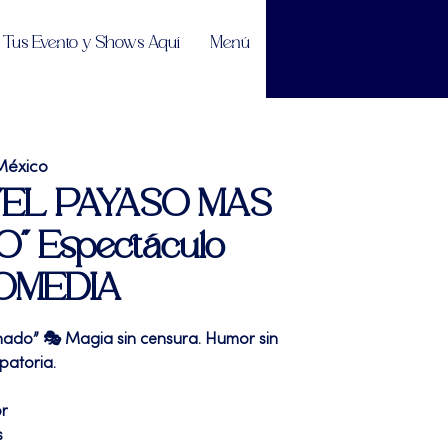
Tus Evento y Shows Aquí
Menú
México
| "EL PAYASO MAS
 Espectáculo
OMEDIA
ado” 🎭 Magia sin censura. Humor sin
patoria.
or
s