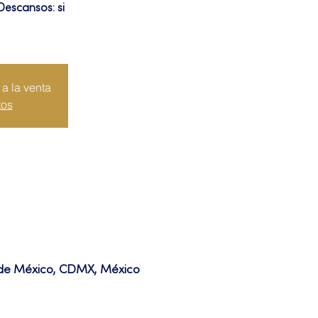
Descansos: si
a la venta
tos
d de México, CDMX, México