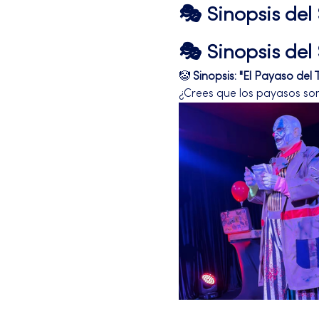
🎭 Sinopsis de
🎭 Sinopsis de
🤡 
Sinopsis: "El Payaso del 
¿Crees que los payasos son 