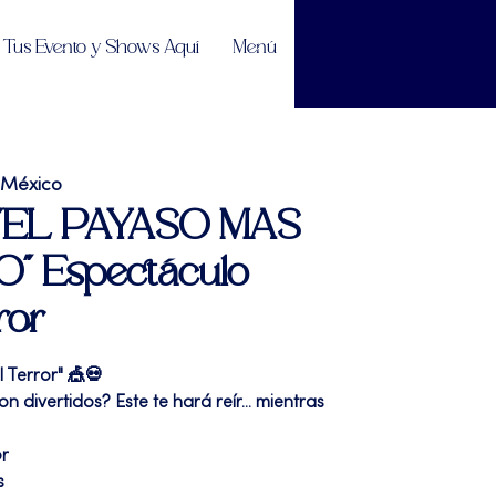
Tus Evento y Shows Aquí
Menú
 México
| "EL PAYASO MAS
 Espectáculo
ror
l Terror" 🎪💀
 divertidos? Este te hará reír... mientras
or
s