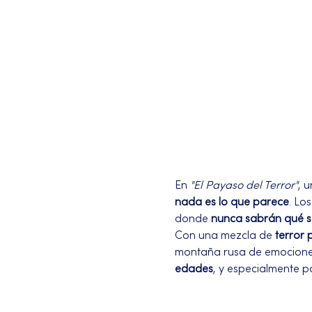
En 
"El Payaso del Terror"
, 
nada es lo que parece
. Lo
donde 
nunca sabrán qué s
Con una mezcla de 
terror 
montaña rusa de emociones q
edades
, y especialmente p
Más