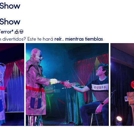
l Show
l Show
Terror"
 🎪💀
divertidos? Este te hará 
reír... mientras tiemblas
.