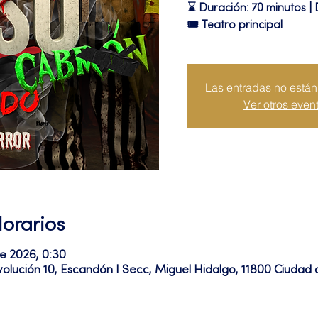
⌛ Duración: 70 minutos | 
🎟 Teatro principal
Las entradas no están 
Ver otros even
Horarios
ne 2026, 0:30
volución 10, Escandón I Secc, Miguel Hidalgo, 11800 Ciuda