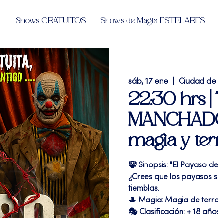
Shows GRATUITOS
Shows de Magia ESTELARES
sáb, 17 ene
  |  
Ciudad de
22:30 hrs 
MANCHADO"
magia y ter
🤡 Sinopsis: "El Payaso de
¿Crees que los payasos son
tiemblas.
🎩 Magia: Magia de terr
🎭 Clasificación: + 18 año