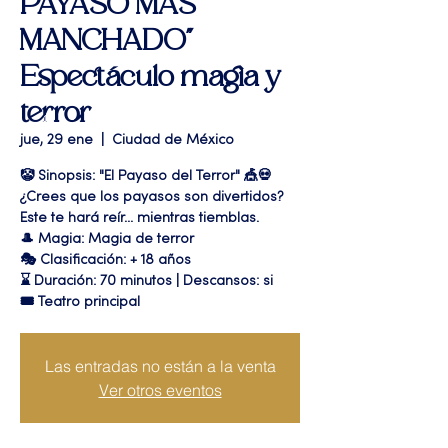
PAYASO MAS
MANCHADO"
Espectáculo magia y
terror
jue, 29 ene
  |  
Ciudad de México
🤡 Sinopsis: "El Payaso del Terror" 🎪💀
¿Crees que los payasos son divertidos?
Este te hará reír... mientras tiemblas.
🎩 Magia: Magia de terror
🎭 Clasificación: + 18 años
⌛ Duración: 70 minutos | Descansos: si
🎟 Teatro principal
Las entradas no están a la venta
Ver otros eventos