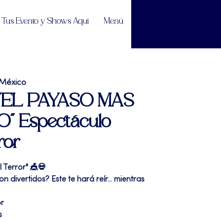
Tus Evento y Shows Aquí
Menú
 México
| "EL PAYASO MAS
 Espectáculo
ror
l Terror" 🎪💀
 divertidos? Este te hará reír... mientras
or
s