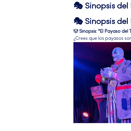
🎭 Sinopsis de
🎭 Sinopsis de
🤡 
Sinopsis: "El Payaso del 
¿Crees que los payasos son 