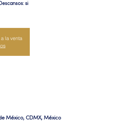
Descansos: si
a la venta
tos
d de México, CDMX, México