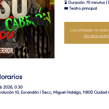
⌛ Duración: 70 minutos | 
🎟 Teatro principal
Las entradas no están 
Ver otros even
Horarios
eb 2026, 0:30
volución 10, Escandón I Secc, Miguel Hidalgo, 11800 Ciuda