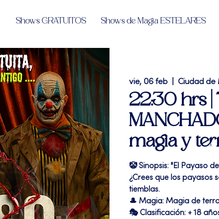
Shows GRATUITOS
Shows de Magia ESTELARES
vie, 06 feb
  |  
Ciudad de
22:30 hrs 
MANCHADO"
magia y ter
🤡 Sinopsis: "El Payaso de
¿Crees que los payasos son
tiemblas.
🎩 Magia: Magia de terr
🎭 Clasificación: + 18 año