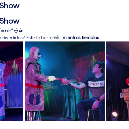
l Show
l Show
Terror"
 🎪💀
divertidos? Este te hará 
reír... mientras tiemblas
.