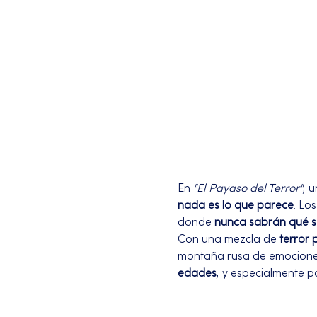
En 
"El Payaso del Terror"
, 
nada es lo que parece
. Lo
donde 
nunca sabrán qué s
Con una mezcla de 
terror 
montaña rusa de emociones q
edades
, y especialmente p
Más