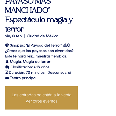
PAYASO MAS
MANCHADO"
Espectáculo magia y
terror
vie, 13 feb
  |  
Ciudad de México
🤡 Sinopsis: "El Payaso del Terror" 🎪💀
¿Crees que los payasos son divertidos?
Este te hará reír... mientras tiemblas.
🎩 Magia: Magia de terror
🎭 Clasificación: + 18 años
⌛ Duración: 70 minutos | Descansos: si
🎟 Teatro principal
Las entradas no están a la venta
Ver otros eventos