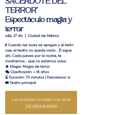
SACERDOTE DEL
TERROR"
Espectáculo magia y
terror
sáb, 27 dic
  |  
Ciudad de México
🕯️ Cuando las luces se apagan y el telón
cae, el teatro no queda vacío... Él sigue
ahí. Cada jueves por la noche, te
mostramos... que no estamos solos.
🎩 Magia: Magia de terror
🎭 Clasificación: + 18 años
⌛ Duración: 70 minutos | Descansos: si
🎟 Teatro principal
Las entradas no están a la venta
Ver otros eventos