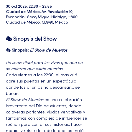
30 oct 2025, 22:30 – 23:55
Ciudad de México, Av. Revolución 10,
Escandón I Secc, Miguel Hidalgo, 11800
Ciudad de México, CDMX, México
🎭 Sinopsis del Show
🎭 
Sinopsis: 
El Show de Muertos
Un show ritual para los vivos que aún no 
se enteran que están muertos.
Cada viernes a las 22:30, el más allá 
abre sus puertas en un espectáculo 
donde los difuntos no descansan… se 
burlan. 
El Show de Muertos
 es una celebración 
irreverente del Día de Muertos, donde 
calaveras parlantes, viudas vengativas y 
fantasmas con complejo de influencer se 
reúnen para contar sus historias, hacer 
magia, y reírse de todo lo que los mató.