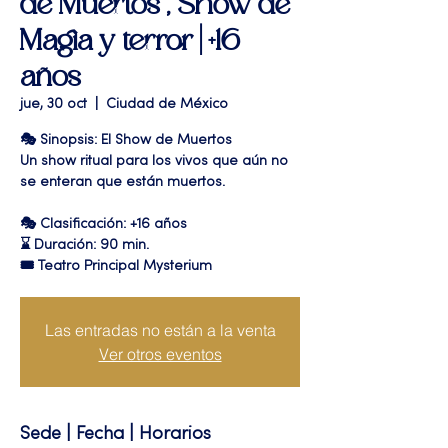
de Muertos", Show de
Magia y terror | +16
años
jue, 30 oct
  |  
Ciudad de México
🎭 Sinopsis: El Show de Muertos
Un show ritual para los vivos que aún no
se enteran que están muertos.
🎭 Clasificación: +16 años
⌛ Duración: 90 min.
🎟 Teatro Principal Mysterium
Las entradas no están a la venta
Ver otros eventos
Sede | Fecha | Horarios