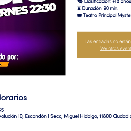
🎭 Clasificación: +18 años
⌛ Duración: 90 min.
🎟 Teatro Principal Myste
Las entradas no están 
Ver otros even
Horarios
55
volución 10, Escandón I Secc, Miguel Hidalgo, 11800 Ciuda