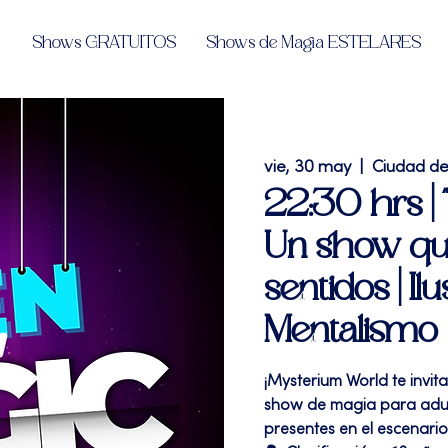
Shows GRATUITOS
Shows de Magia ESTELARES
vie, 30 may
  |  
Ciudad d
22:30 hrs 
Un show que
sentidos | I
Mentalismo
¡Mysterium World te invi
show de magia para adult
presentes en el escenario