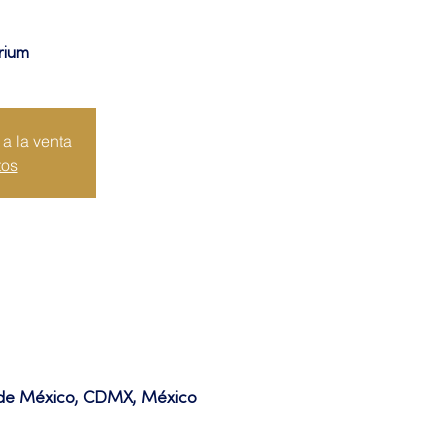
rium
a la venta
tos
d de México, CDMX, México