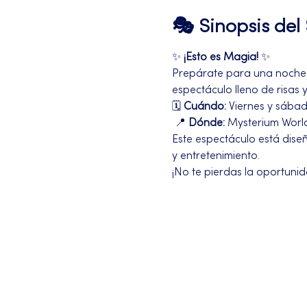
🎭 Sinopsis de
✨ 
¡Esto es Magia!
 ✨
Prepárate para una noche 
espectáculo lleno de risas 
🗓️ 
Cuándo:
 Viernes y sábad
 📍 
Dónde:
 Mysterium World
Este espectáculo está dise
y entretenimiento.
¡No te pierdas la oportunid
Más