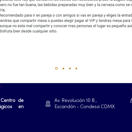
 Centro de
Av. Revolución 10 B ,
ágicos en
Escandón - Condesa CDMX