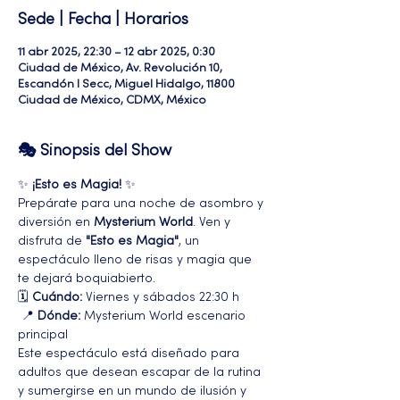
Sede | Fecha | Horarios
11 abr 2025, 22:30 – 12 abr 2025, 0:30
Ciudad de México, Av. Revolución 10,
Escandón I Secc, Miguel Hidalgo, 11800
Ciudad de México, CDMX, México
🎭 Sinopsis del Show
✨ 
¡Esto es Magia!
 ✨
Prepárate para una noche de asombro y 
diversión en 
Mysterium World
. Ven y 
disfruta de 
"Esto es Magia"
, un 
espectáculo lleno de risas y magia que 
te dejará boquiabierto.
🗓️ 
Cuándo:
 Viernes y sábados 22:30 h
 📍 
Dónde:
 Mysterium World escenario 
principal 
Este espectáculo está diseñado para 
adultos que desean escapar de la rutina 
y sumergirse en un mundo de ilusión y 