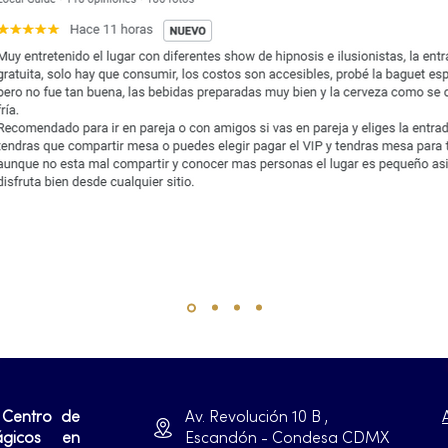
 Centro de
Av. Revolución 10 B ,
ágicos en
Escandón - Condesa CDMX