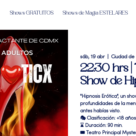
Shows GRATUITOS
Shows de Magia ESTELARES
sáb, 19 abr
  |  
Ciudad de
22:30 hrs | 
Show de Hipn
"Hipnosis Erótica", un sho
profundidades de la me
antes habías visto.
🎭 Clasificación: +18 años
⌛ Duración: 90 min.
🎟 Teatro Principal Myste