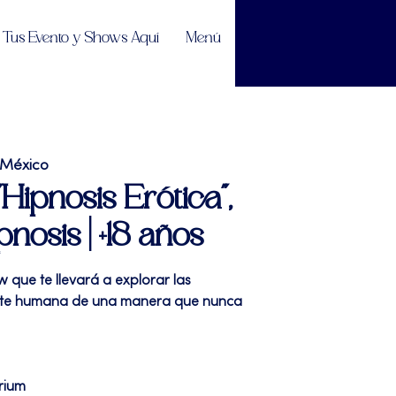
Tus Evento y Shows Aquí
Menú
 México
"Hipnosis Erótica",
osis | +18 años
w que te llevará a explorar las
nte humana de una manera que nunca
rium