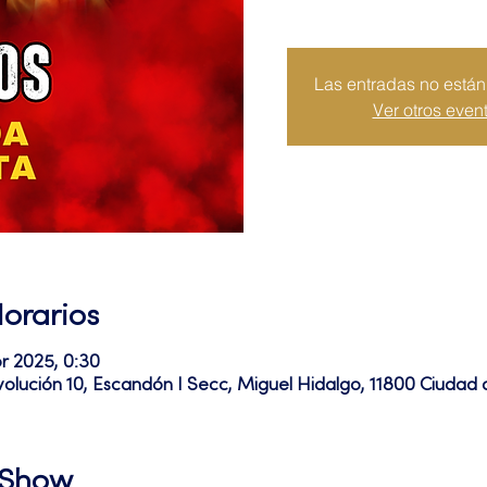
Las entradas no están 
Ver otros even
Horarios
br 2025, 0:30
volución 10, Escandón I Secc, Miguel Hidalgo, 11800 Ciuda
l Show