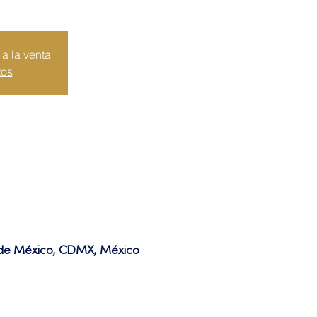
a la venta
tos
d de México, CDMX, México