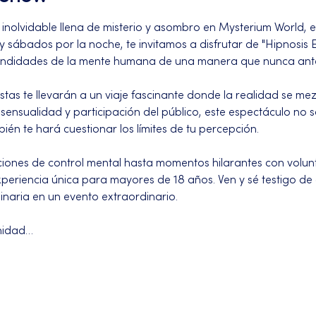
nolvidable llena de misterio y asombro en Mysterium World, e
y sábados por la noche, te invitamos a disfrutar de "Hipnosis E
fundidades de la mente humana de una manera que nunca ante
stas te llevarán a un viaje fascinante donde la realidad se mezc
sensualidad y participación del público, este espectáculo no 
ién te hará cuestionar los límites de tu percepción.
iones de control mental hasta momentos hilarantes con volunta
xperiencia única para mayores de 18 años. Ven y sé testigo de
naria en un evento extraordinario.
unidad…