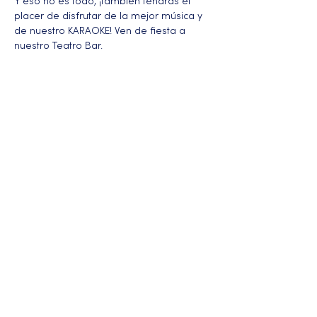
Y eso no es todo, ¡también tendrás el 
placer de disfrutar de la mejor música y 
de nuestro KARAOKE! Ven de fiesta a 
nuestro Teatro Bar.