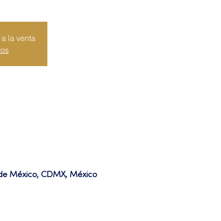
a la venta
tos
d de México, CDMX, México