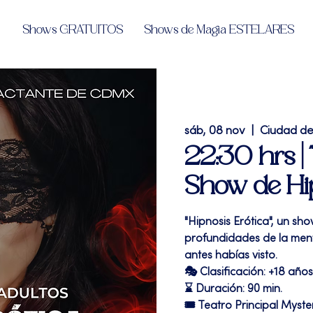
Shows GRATUITOS
Shows de Magia ESTELARES
sáb, 08 nov
  |  
Ciudad d
22:30 hrs | 
Show de Hipn
"Hipnosis Erótica", un sho
profundidades de la me
antes habías visto.
🎭 Clasificación: +18 años
⌛ Duración: 90 min.
🎟 Teatro Principal Myste