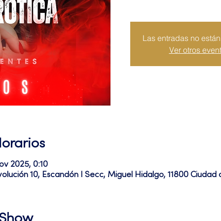
Las entradas no están 
Ver otros even
Horarios
ov 2025, 0:10
volución 10, Escandón I Secc, Miguel Hidalgo, 11800 Ciuda
l Show