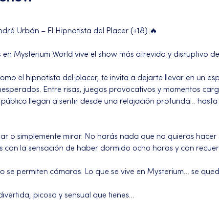
ndré Urbán – El Hipnotista del Placer (+18) 🔥
 en Mysterium World vive el show más atrevido y disruptivo d
o el hipnotista del placer, te invita a dejarte llevar en un e
 inesperados. Entre risas, juegos provocativos y momentos car
 público llegan a sentir desde una relajación profunda… hast
par o simplemente mirar. No harás nada que no quieras hacer s
s con la sensación de haber dormido ocho horas y con recuer
 no se permiten cámaras. Lo que se vive en Mysterium… se que
ivertida, picosa y sensual que tienes…