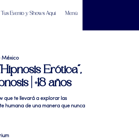
Tus Evento y Shows Aquí
Menú
e México
"Hipnosis Erótica",
osis | +18 años
w que te llevará a explorar las
nte humana de una manera que nunca
rium