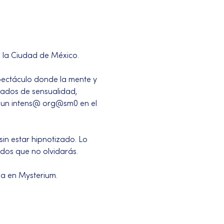
e la Ciudad de México.
spectáculo donde la mente y 
gados de sensualidad, 
a un intens@ org@sm0 en el 
in estar hipnotizado. Lo 
dos que no olvidarás.
da en Mysterium.