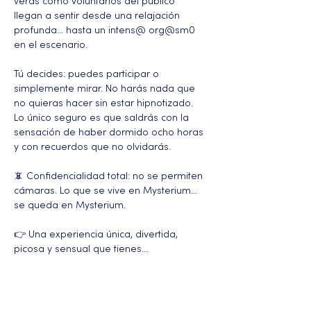
verás cómo voluntarios del público 
llegan a sentir desde una relajación 
profunda… hasta un intens@ org@sm0 
en el escenario.
Tú decides: puedes participar o 
simplemente mirar. No harás nada que 
no quieras hacer sin estar hipnotizado. 
Lo único seguro es que saldrás con la 
sensación de haber dormido ocho horas 
y con recuerdos que no olvidarás.
📵 Confidencialidad total: no se permiten 
cámaras. Lo que se vive en Mysterium… 
se queda en Mysterium.
👉 Una experiencia única, divertida, 
picosa y sensual que tienes…
Más