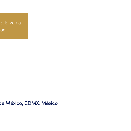
a la venta
tos
d de México, CDMX, México