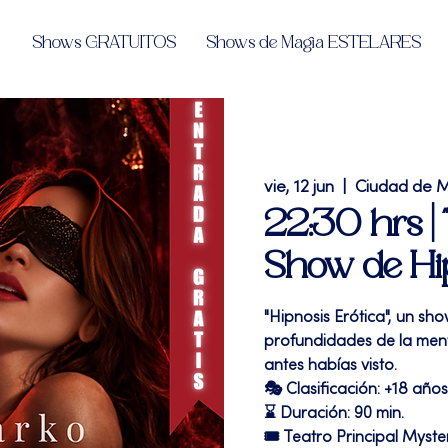
Shows GRATUITOS
Shows de Magia ESTELARES
vie, 12 jun
  |  
Ciudad de 
22:30 hrs | 
Show de Hipn
"Hipnosis Erótica", un sho
profundidades de la me
antes habías visto.
🎭 Clasificación: +18 años
⌛ Duración: 90 min.
🎟 Teatro Principal Myste