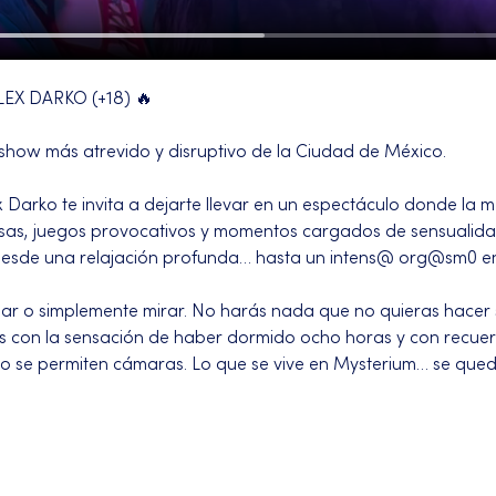
ALEX DARKO (+18) 🔥
 show más atrevido y disruptivo de la Ciudad de México.
ko te invita a dejarte llevar en un espectáculo donde la me
 risas, juegos provocativos y momentos cargados de sensualida
r desde una relajación profunda… hasta un intens@ org@sm0 en
par o simplemente mirar. No harás nada que no quieras hacer s
s con la sensación de haber dormido ocho horas y con recuer
 no se permiten cámaras. Lo que se vive en Mysterium… se que