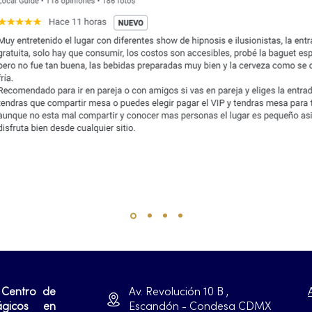
 Centro de
Av. Revolución 10 B ,
ágicos en
Escandón - Condesa CDMX