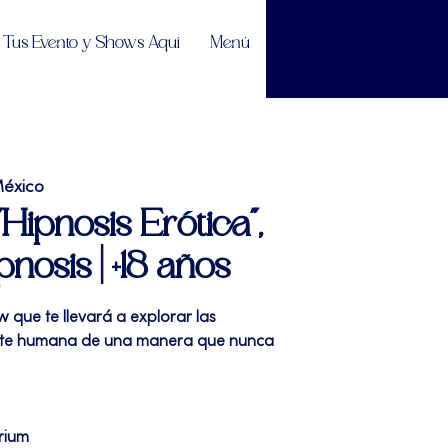
Tus Evento y Shows Aquí
Menú
México
"Hipnosis Erótica",
osis | +18 años
w que te llevará a explorar las
nte humana de una manera que nunca
rium