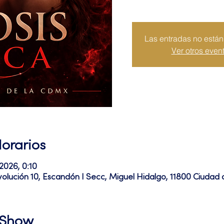
Las entradas no están 
Ver otros even
Horarios
 2026, 0:10
volución 10, Escandón I Secc, Miguel Hidalgo, 11800 Ciuda
l Show