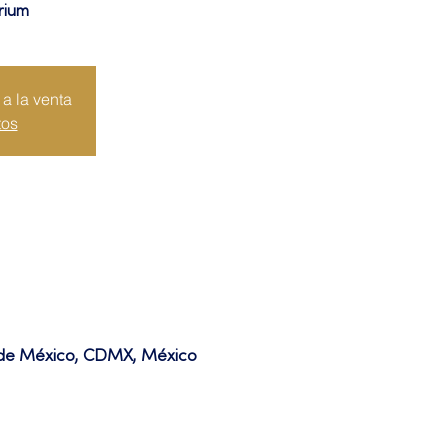
rium
a la venta
tos
d de México, CDMX, México