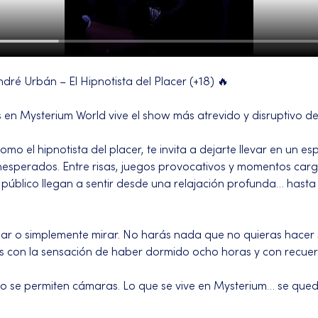
ndré Urbán – El Hipnotista del Placer (+18) 🔥
 en Mysterium World vive el show más atrevido y disruptivo d
o el hipnotista del placer, te invita a dejarte llevar en un e
 inesperados. Entre risas, juegos provocativos y momentos car
 público llegan a sentir desde una relajación profunda… hast
par o simplemente mirar. No harás nada que no quieras hacer s
s con la sensación de haber dormido ocho horas y con recuer
 no se permiten cámaras. Lo que se vive en Mysterium… se que