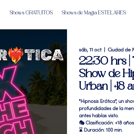
Shows GRATUITOS
Shows de Magia ESTELARES
sáb, 11 oct
  |  
Ciudad de 
22:30 hrs | 
Show de Hi
Urban | +18 
"Hipnosis Erótica", un sho
profundidades de la me
antes habías visto.
🎭 Clasificación: +18 años
⌛ Duración: 100 min.