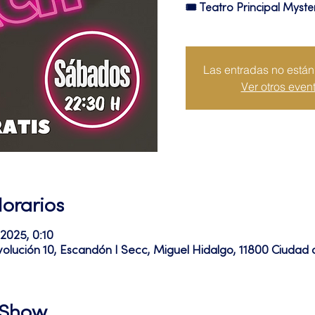
🎟 Teatro Principal Myste
Las entradas no están 
Ver otros even
Horarios
 2025, 0:10
volución 10, Escandón I Secc, Miguel Hidalgo, 11800 Ciuda
l Show