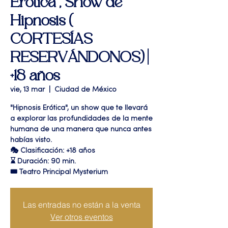
Erótica", Show de
Hipnosis (
CORTESÍAS
RESERVÁNDONOS) |
+18 años
vie, 13 mar
  |  
Ciudad de México
"Hipnosis Erótica", un show que te llevará
a explorar las profundidades de la mente
humana de una manera que nunca antes
habías visto.
🎭 Clasificación: +18 años
⌛ Duración: 90 min.
🎟 Teatro Principal Mysterium
Las entradas no están a la venta
Ver otros eventos