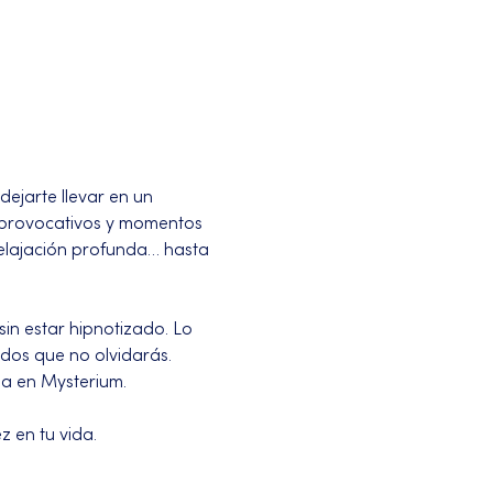
ejarte llevar en un 
s provocativos y momentos 
relajación profunda… hasta 
in estar hipnotizado. Lo 
dos que no olvidarás.
da en Mysterium.
z en tu vida.