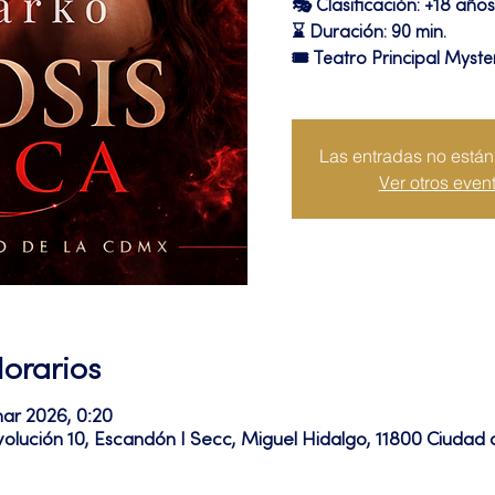
🎭 Clasificación: +18 años
⌛ Duración: 90 min.
🎟 Teatro Principal Myste
Las entradas no están 
Ver otros even
Horarios
ar 2026, 0:20
volución 10, Escandón I Secc, Miguel Hidalgo, 11800 Ciuda