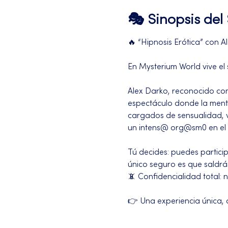
🎭 Sinopsis de
🔥 “Hipnosis Erótica” con Al
En Mysterium World vive el
Alex Darko, reconocido como
espectáculo donde la mente
cargados de sensualidad, v
un intens@ org@sm0 en el 
Tú decides: puedes partici
único seguro es que saldrá
📵 Confidencialidad total:
👉 Una experiencia única, d