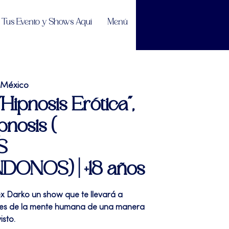
Tus Evento y Shows Aquí
Menú
 México
"Hipnosis Erótica",
nosis (
S
ONOS) | +18 años
lex Darko un show que te llevará a
des de la mente humana de una manera
isto.