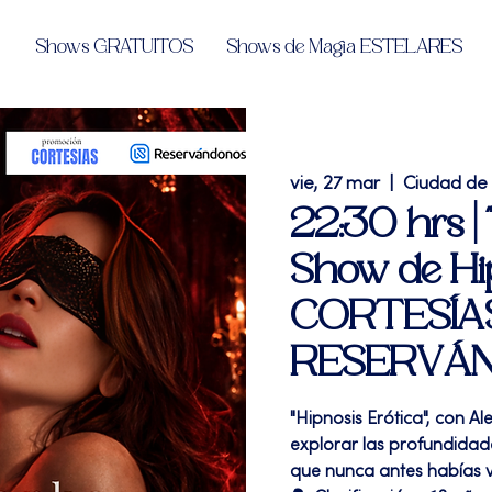
Shows GRATUITOS
Shows de Magia ESTELARES
vie, 27 mar
  |  
Ciudad de
22:30 hrs | 
Show de Hip
CORTESÍA
RESERVÁND
"Hipnosis Erótica", con A
explorar las profundida
que nunca antes habías v