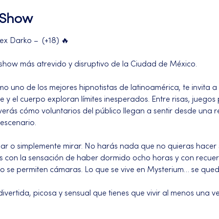
l Show
ex Darko –  (+18) 🔥
 show más atrevido y disruptivo de la Ciudad de México.
 uno de los mejores hipnotistas de latinoamérica, te invita a d
 y el cuerpo exploran límites inesperados. Entre risas, juego
erás cómo voluntarios del público llegan a sentir desde una 
escenario.
par o simplemente mirar. No harás nada que no quieras hacer s
s con la sensación de haber dormido ocho horas y con recuer
 no se permiten cámaras. Lo que se vive en Mysterium… se que
ivertida, picosa y sensual que tienes que vivir al menos una ve