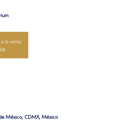
rium
a la venta
tos
d de México, CDMX, México