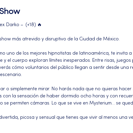
l Show
ex Darko –  (+18) 🔥
 show más atrevido y disruptivo de la Ciudad de México.
 uno de los mejores hipnotistas de latinoamérica, te invita a d
 y el cuerpo exploran límites inesperados. Entre risas, juego
erás cómo voluntarios del público llegan a sentir desde una 
escenario.
par o simplemente mirar. No harás nada que no quieras hacer s
s con la sensación de haber dormido ocho horas y con recuer
 no se permiten cámaras. Lo que se vive en Mysterium… se que
ivertida, picosa y sensual que tienes que vivir al menos una ve