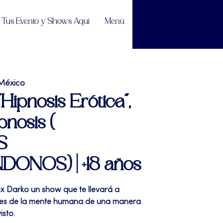
Tus Evento y Shows Aquí
Menú
México
"Hipnosis Erótica",
nosis (
S
ONOS) | +18 años
lex Darko un show que te llevará a
des de la mente humana de una manera
isto.