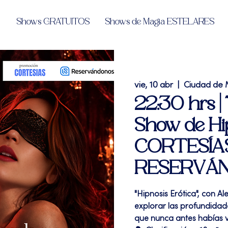
Shows GRATUITOS
Shows de Magia ESTELARES
vie, 10 abr
  |  
Ciudad de 
22:30 hrs | 
Show de Hip
CORTESÍA
RESERVÁND
"Hipnosis Erótica", con A
explorar las profundida
que nunca antes habías v