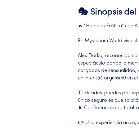
🎭 Sinopsis de
🔥 “Hipnosis Erótica” con Al
En Mysterium World vive el
Alex Darko, reconocido como
espectáculo donde la mente
cargados de sensualidad, v
un intens@ org@sm0 en el 
Tú decides: puedes partici
único seguro es que saldrá
📵 Confidencialidad total:
👉 Una experiencia única, d