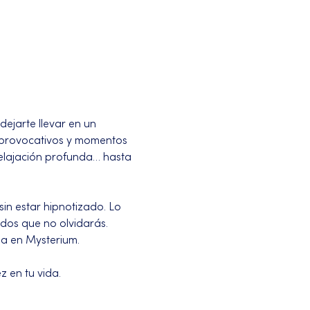
ejarte llevar en un 
s provocativos y momentos 
relajación profunda… hasta 
in estar hipnotizado. Lo 
dos que no olvidarás.
da en Mysterium.
z en tu vida.