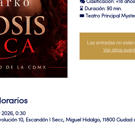
🎭 Clasificación: +18 años
⌛ Duración: 90 min.
🎟 Teatro Principal Myste
Las entradas no están 
Ver otros even
Horarios
r 2026, 0:30
volución 10, Escandón I Secc, Miguel Hidalgo, 11800 Ciuda