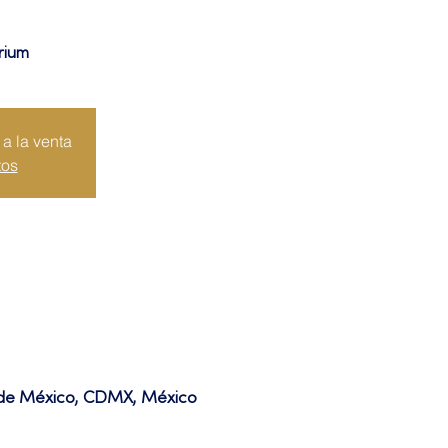
rium
a la venta
tos
d de México, CDMX, México