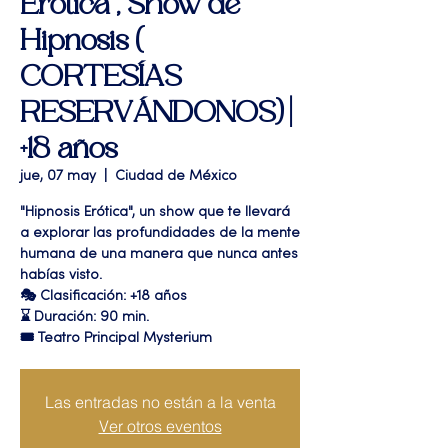
Erótica", Show de
Hipnosis (
CORTESÍAS
RESERVÁNDONOS) |
+18 años
jue, 07 may
  |  
Ciudad de México
"Hipnosis Erótica", un show que te llevará
a explorar las profundidades de la mente
humana de una manera que nunca antes
habías visto.
🎭 Clasificación: +18 años
⌛ Duración: 90 min.
🎟 Teatro Principal Mysterium
Las entradas no están a la venta
Ver otros eventos