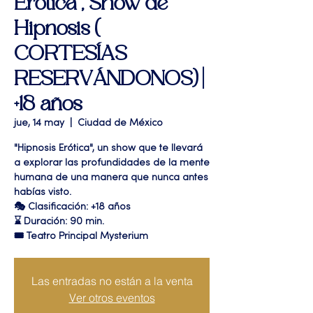
Erótica", Show de
Hipnosis (
CORTESÍAS
RESERVÁNDONOS) |
+18 años
jue, 14 may
  |  
Ciudad de México
"Hipnosis Erótica", un show que te llevará
a explorar las profundidades de la mente
humana de una manera que nunca antes
habías visto.
🎭 Clasificación: +18 años
⌛ Duración: 90 min.
🎟 Teatro Principal Mysterium
Las entradas no están a la venta
Ver otros eventos