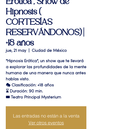
Erótica", Show de
Hipnosis (
CORTESÍAS
RESERVÁNDONOS) |
+18 años
jue, 21 may
  |  
Ciudad de México
"Hipnosis Erótica", un show que te llevará
a explorar las profundidades de la mente
humana de una manera que nunca antes
habías visto.
🎭 Clasificación: +18 años
⌛ Duración: 90 min.
🎟 Teatro Principal Mysterium
Las entradas no están a la venta
Ver otros eventos