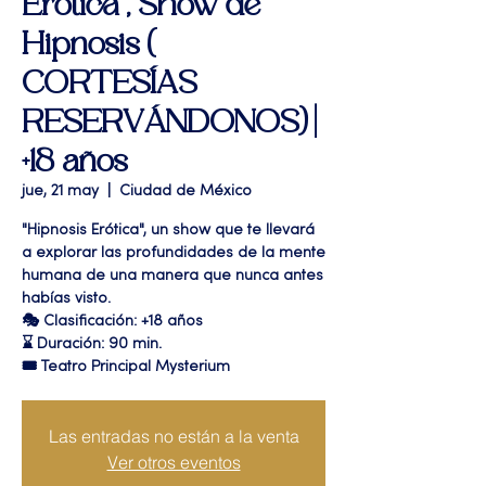
Erótica", Show de
Hipnosis (
CORTESÍAS
RESERVÁNDONOS) |
+18 años
jue, 21 may
  |  
Ciudad de México
"Hipnosis Erótica", un show que te llevará
a explorar las profundidades de la mente
humana de una manera que nunca antes
habías visto.
🎭 Clasificación: +18 años
⌛ Duración: 90 min.
🎟 Teatro Principal Mysterium
Las entradas no están a la venta
Ver otros eventos