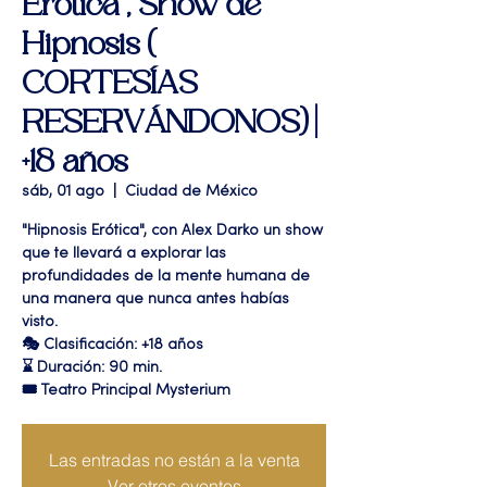
Erótica", Show de
Hipnosis (
CORTESÍAS
RESERVÁNDONOS) |
+18 años
sáb, 01 ago
  |  
Ciudad de México
"Hipnosis Erótica", con Alex Darko un show
que te llevará a explorar las
profundidades de la mente humana de
una manera que nunca antes habías
visto.
🎭 Clasificación: +18 años
⌛ Duración: 90 min.
🎟 Teatro Principal Mysterium
Las entradas no están a la venta
Ver otros eventos