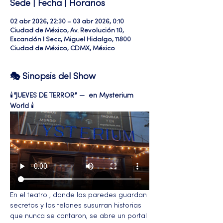
Sede | Fecha | Horarios
02 abr 2026, 22:30 – 03 abr 2026, 0:10
Ciudad de México, Av. Revolución 10,
Escandón I Secc, Miguel Hidalgo, 11800
Ciudad de México, CDMX, México
🎭 Sinopsis del Show
🕯️
“JUEVES DE TERROR” —  en Mysterium 
World
 🕯️ 
En el teatro , donde las paredes guardan 
secretos y los telones susurran historias 
que nunca se contaron, se abre un portal 