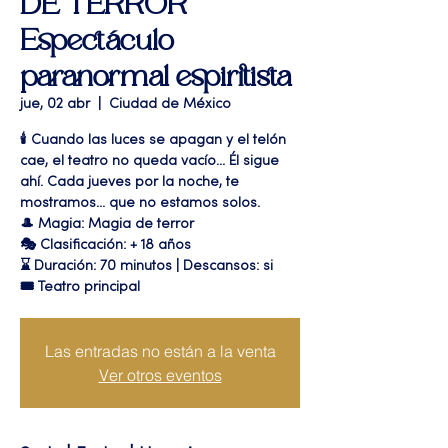
DE TERROR"
Espectáculo
paranormal espiritista
jue, 02 abr
  |  
Ciudad de México
🕯️ Cuando las luces se apagan y el telón
cae, el teatro no queda vacío... Él sigue
ahí. Cada jueves por la noche, te
mostramos... que no estamos solos.
🎩 Magia: Magia de terror
🎭 Clasificación: + 18 años
⌛ Duración: 70 minutos | Descansos: si
🎟 Teatro principal
Las entradas no están a la venta
Ver otros eventos