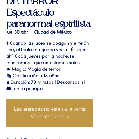
DE TERROR"
Espectáculo
paranormal espiritista
jue, 30 abr
  |  
Ciudad de México
🕯️ Cuando las luces se apagan y el telón
cae, el teatro no queda vacío... Él sigue
ahí. Cada jueves por la noche, te
mostramos... que no estamos solos.
🎩 Magia: Magia de terror
🎭 Clasificación: + 18 años
⌛ Duración: 70 minutos | Descansos: si
🎟 Teatro principal
Las entradas no están a la venta
Ver otros eventos