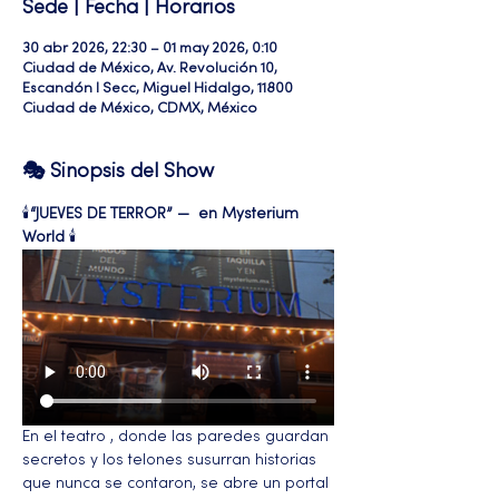
Sede | Fecha | Horarios
30 abr 2026, 22:30 – 01 may 2026, 0:10
Ciudad de México, Av. Revolución 10,
Escandón I Secc, Miguel Hidalgo, 11800
Ciudad de México, CDMX, México
🎭 Sinopsis del Show
🕯️
“JUEVES DE TERROR” —  en Mysterium 
World
 🕯️ 
En el teatro , donde las paredes guardan 
secretos y los telones susurran historias 
que nunca se contaron, se abre un portal 