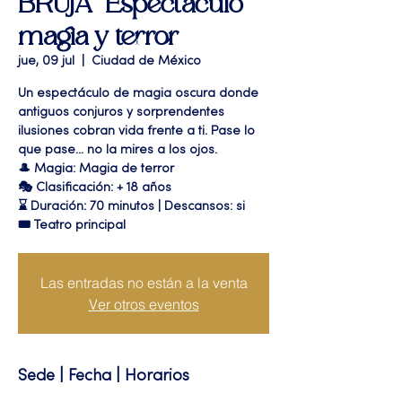
BRUJA" Espectáculo
magia y terror
jue, 09 jul
  |  
Ciudad de México
Un espectáculo de magia oscura donde
antiguos conjuros y sorprendentes
ilusiones cobran vida frente a ti. Pase lo
que pase… no la mires a los ojos.
🎩 Magia: Magia de terror
🎭 Clasificación: + 18 años
⌛ Duración: 70 minutos | Descansos: si
🎟 Teatro principal
Las entradas no están a la venta
Ver otros eventos
Sede | Fecha | Horarios