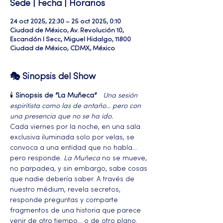
Sede | Fecha | Horarios
24 oct 2025, 22:30 – 25 oct 2025, 0:10
Ciudad de México, Av. Revolución 10,
Escandón I Secc, Miguel Hidalgo, 11800
Ciudad de México, CDMX, México
🎭 Sinopsis del Show
🕯️ 
Sinopsis de “La Muñeca”
Una sesión 
espiritista como las de antaño… pero con 
una presencia que no se ha ido.
Cada viernes por la noche, en una sala 
exclusiva iluminada solo por velas, se 
convoca a una entidad que no habla… 
pero responde. 
La Muñeca
 no se mueve, 
no parpadea, y sin embargo, sabe cosas 
que nadie debería saber. A través de 
nuestro médium, revela secretos, 
responde preguntas y comparte 
fragmentos de una historia que parece 
venir de otro tiempo… o de otro plano.