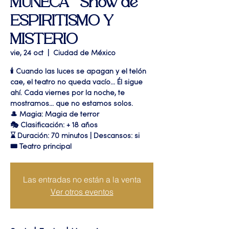
MUÑECA " Show de
ESPIRITISMO Y
MISTERIO
vie, 24 oct
  |  
Ciudad de México
🕯️ Cuando las luces se apagan y el telón
cae, el teatro no queda vacío... Él sigue
ahí. Cada viernes por la noche, te
mostramos... que no estamos solos.
🎩 Magia: Magia de terror
🎭 Clasificación: + 18 años
⌛ Duración: 70 minutos | Descansos: si
🎟 Teatro principal
Las entradas no están a la venta
Ver otros eventos