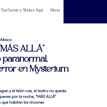
Tus Evento y Shows Aquí
Menú
México
| "MÁS ALLÁ"
 paranormal,
error en Mysterium
pagan y el telón cae, el teatro no queda
da jueves por la noche, “MÁS ALLÁ”
s que habitan los rincones