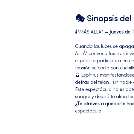
🎭 Sinopsis de
🕯️
“
MÁS ALLÁ
” — Jueves de 
Cuando las luces se apagan 
ALLÁ” convoca fuerzas invis
el público participará en 
tensión se corta con cuchill
🔮 Espíritus manifestándos
detrás del telón... sin nadie al
Este espectáculo no es apto
sangre y dejará tu alma t
¿Te atreves a quedarte hast
espectáculo.