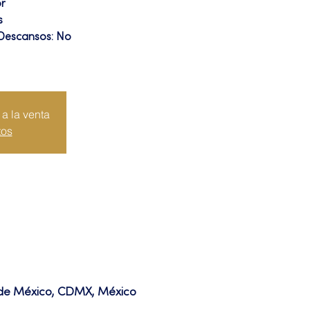
or
s
 Descansos: No
a la venta
tos
d de México, CDMX, México