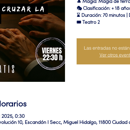
🎩 Magia: Magia de terr
🎭 Clasificación: + 18 año
⌛ Duración: 70 minutos |
🎟 Teatro 2
Las entradas no están 
Ver otros even
Horarios
c 2025, 0:30
volución 10, Escandón I Secc, Miguel Hidalgo, 11800 Ciuda