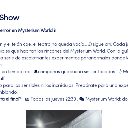
l Show
Terror en Mysterium World
 🕯️ 
y el telón cae, el teatro no queda vacío... 
Él
 sigue ahí. Cada 
ibles que habitan los rincones del Mysterium World. Con la guí
una serie de escalofriantes experimentos paranormales donde l
o.
e en tiempo real. 🔔campanas que suena sin ser tocadas. 💨 M
lí.
 para los sensibles ni los incrédulos. Prepárate para una expe
emblando.
a el final?
   📅 Todos los jueves 22:30 . 🎭 Mysterium World: do