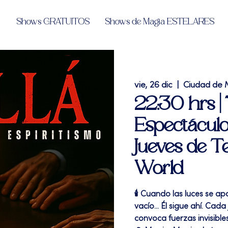
Shows GRATUITOS
Shows de Magia ESTELARES
vie, 26 dic
  |  
Ciudad de 
22:30 hrs 
Espectáculo
Jueves de T
World
🕯️ Cuando las luces se a
vacío... Él sigue ahí. Ca
convoca fuerzas invisible