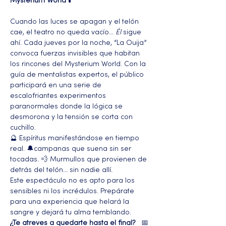
Mysterium World
 🕯️ 
Cuando las luces se apagan y el telón 
cae, el teatro no queda vacío... 
Él
 sigue 
ahí. Cada jueves por la noche, “La Ouija” 
convoca fuerzas invisibles que habitan 
los rincones del Mysterium World. Con la 
guía de mentalistas expertos, el público 
participará en una serie de 
escalofriantes experimentos 
paranormales donde la lógica se 
desmorona y la tensión se corta con 
cuchillo.
🔮 Espíritus manifestándose en tiempo 
real. 🔔campanas que suena sin ser 
tocadas. 💨 Murmullos que provienen de 
detrás del telón... sin nadie allí.
Este espectáculo no es apto para los 
sensibles ni los incrédulos. Prepárate 
para una experiencia que helará la 
sangre y dejará tu alma temblando.
¿Te atreves a quedarte hasta el final?
   📅 