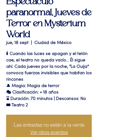
Espectáculo
paranormal, Jueves de
Terror en Mysterium
World
jue, 18 sept
  |  
Ciudad de México
🕯️ Cuando las luces se apagan y el telón
cae, el teatro no queda vacío... Él sigue
ahí. Cada jueves por la noche, “La Ouija”
convoca fuerzas invisibles que habitan los
rincones
🎩 Magia: Magia de terror
🎭 Clasificación: + 18 años
⌛ Duración: 70 minutos | Descansos: No
🎟 Teatro 2
Las entradas no están a la venta
Ver otros eventos