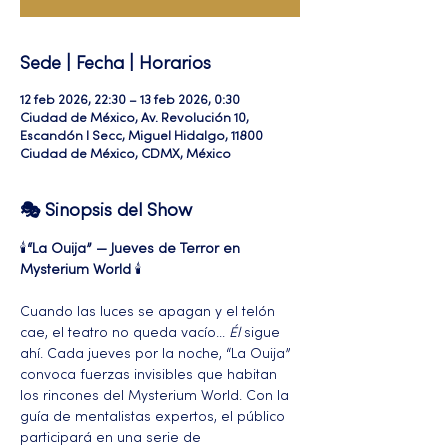
Sede | Fecha | Horarios
12 feb 2026, 22:30 – 13 feb 2026, 0:30
Ciudad de México, Av. Revolución 10,
Escandón I Secc, Miguel Hidalgo, 11800
Ciudad de México, CDMX, México
🎭 Sinopsis del Show
🕯️
“La Ouija” — Jueves de Terror en 
Mysterium World
 🕯️ 
Cuando las luces se apagan y el telón 
cae, el teatro no queda vacío... 
Él
 sigue 
ahí. Cada jueves por la noche, “La Ouija” 
convoca fuerzas invisibles que habitan 
los rincones del Mysterium World. Con la 
guía de mentalistas expertos, el público 
participará en una serie de 