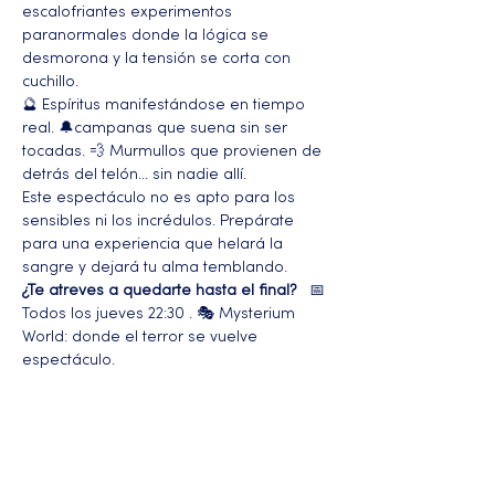
escalofriantes experimentos 
paranormales donde la lógica se 
desmorona y la tensión se corta con 
cuchillo.
🔮 Espíritus manifestándose en tiempo 
real. 🔔campanas que suena sin ser 
tocadas. 💨 Murmullos que provienen de 
detrás del telón... sin nadie allí.
Este espectáculo no es apto para los 
sensibles ni los incrédulos. Prepárate 
para una experiencia que helará la 
sangre y dejará tu alma temblando.
¿Te atreves a quedarte hasta el final?
   📅 
Todos los jueves 22:30 . 🎭 Mysterium 
World: donde el terror se vuelve 
espectáculo.