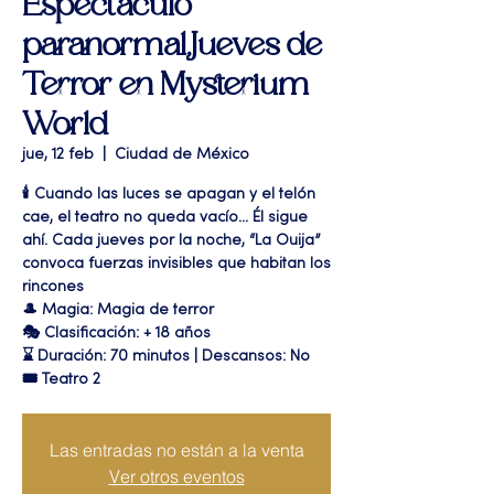
Espectáculo
paranormal,Jueves de
Terror en Mysterium
World
jue, 12 feb
  |  
Ciudad de México
🕯️ Cuando las luces se apagan y el telón
cae, el teatro no queda vacío... Él sigue
ahí. Cada jueves por la noche, “La Ouija”
convoca fuerzas invisibles que habitan los
rincones
🎩 Magia: Magia de terror
🎭 Clasificación: + 18 años
⌛ Duración: 70 minutos | Descansos: No
🎟 Teatro 2
Las entradas no están a la venta
Ver otros eventos