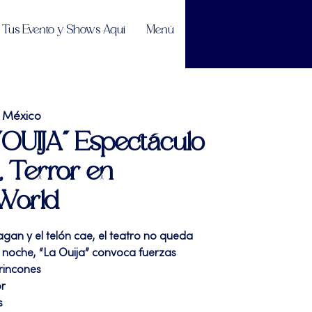
Tus Evento y Shows Aquí
Menú
 México
 "OUIJA" Espectáculo
 Terror en
World
pagan y el telón cae, el teatro no queda
 la noche, “La Ouija” convoca fuerzas
 rincones
or
s