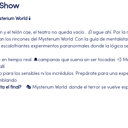
l Show
sterium World
 🕯️ 
y el telón cae, el teatro no queda vacío... 
Él
 sigue ahí. Por la
tan los rincones del Mysterium World. Con la guía de mentalistas
e escalofriantes experimentos paranormales donde la lógica s
e en tiempo real. 🔔campanas que suena sin ser tocadas. 💨 M
lí.
 para los sensibles ni los incrédulos. Prepárate para una expe
emblando.
a el final?
    🎭 Mysterium World: donde el terror se vuelve es