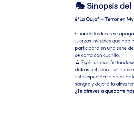
🎭 Sinopsis de
🕯️
“La Ouija” — Terror en My
Cuando las luces se apagan 
fuerzas invisibles que habi
participará en una serie d
se corta con cuchillo.
🔮 Espíritus manifestándos
detrás del telón... sin nadie al
Este espectáculo no es apto
sangre y dejará tu alma t
¿Te atreves a quedarte hast