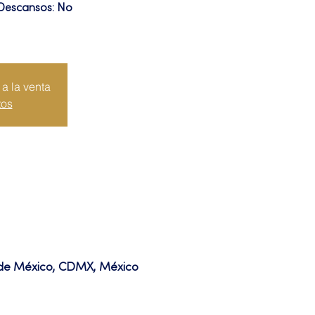
 Descansos: No
a la venta
tos
d de México, CDMX, México