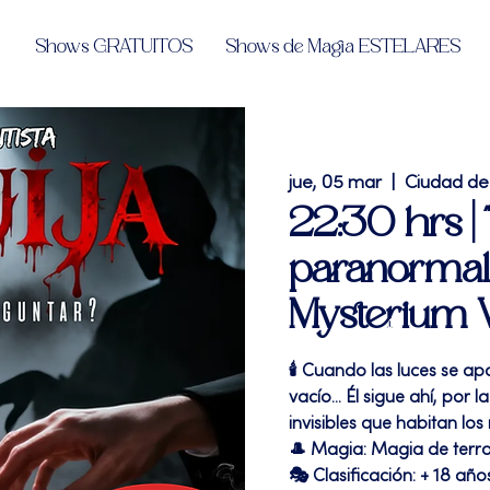
Shows GRATUITOS
Shows de Magia ESTELARES
jue, 05 mar
  |  
Ciudad de
22:30 hrs |
paranormal,
Mysterium 
🕯️ Cuando las luces se a
vacío... Él sigue ahí, por
invisibles que habitan los
🎩 Magia: Magia de terr
🎭 Clasificación: + 18 año