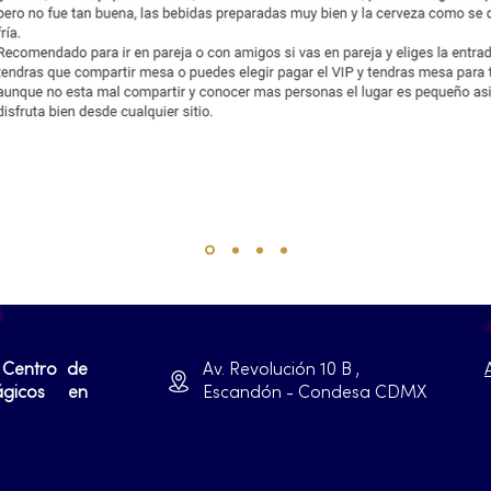
 Centro de
Av. Revolución 10 B ,
ágicos en
Escandón - Condesa CDMX