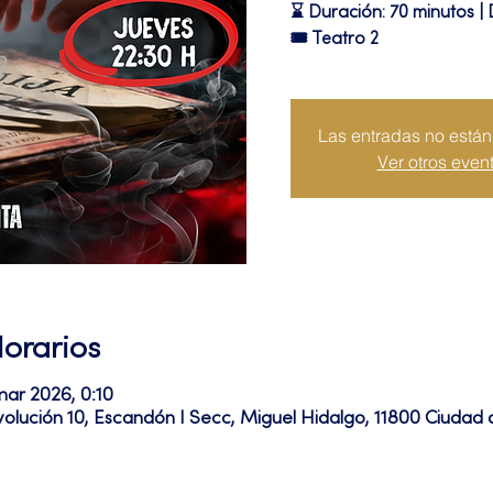
⌛ Duración: 70 minutos |
🎟 Teatro 2
Las entradas no están 
Ver otros even
Horarios
ar 2026, 0:10
volución 10, Escandón I Secc, Miguel Hidalgo, 11800 Ciuda