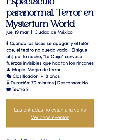
Espectáculo
paranormal, Terror en
Mysterium World
jue, 19 mar
  |  
Ciudad de México
🕯️ Cuando las luces se apagan y el telón
cae, el teatro no queda vacío... Él sigue
ahí, por la noche, “La Ouija” convoca
fuerzas invisibles que habitan los rincones
🎩 Magia: Magia de terror
🎭 Clasificación: + 18 años
⌛ Duración: 70 minutos | Descansos: No
🎟 Teatro 2
Las entradas no están a la venta
Ver otros eventos