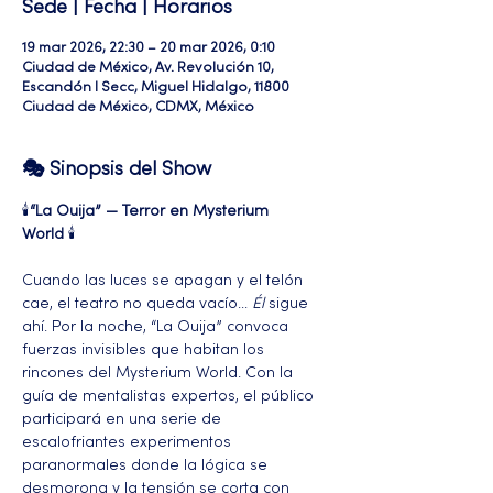
Sede | Fecha | Horarios
19 mar 2026, 22:30 – 20 mar 2026, 0:10
Ciudad de México, Av. Revolución 10,
Escandón I Secc, Miguel Hidalgo, 11800
Ciudad de México, CDMX, México
🎭 Sinopsis del Show
🕯️
“La Ouija” — Terror en Mysterium 
World
 🕯️ 
Cuando las luces se apagan y el telón 
cae, el teatro no queda vacío... 
Él
 sigue 
ahí. Por la noche, “La Ouija” convoca 
fuerzas invisibles que habitan los 
rincones del Mysterium World. Con la 
guía de mentalistas expertos, el público 
participará en una serie de 
escalofriantes experimentos 
paranormales donde la lógica se 
desmorona y la tensión se corta con 