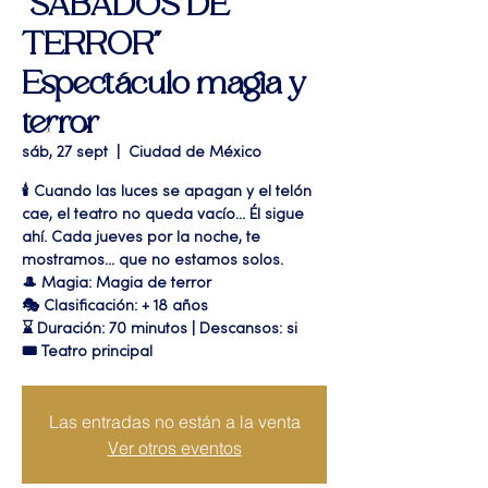
"SÁBADOS DE
TERROR"
Espectáculo magia y
terror
sáb, 27 sept
  |  
Ciudad de México
🕯️ Cuando las luces se apagan y el telón
cae, el teatro no queda vacío... Él sigue
ahí. Cada jueves por la noche, te
mostramos... que no estamos solos.
🎩 Magia: Magia de terror
🎭 Clasificación: + 18 años
⌛ Duración: 70 minutos | Descansos: si
🎟 Teatro principal
Las entradas no están a la venta
Ver otros eventos