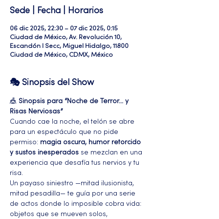
Sede | Fecha | Horarios
06 dic 2025, 22:30 – 07 dic 2025, 0:15
Ciudad de México, Av. Revolución 10,
Escandón I Secc, Miguel Hidalgo, 11800
Ciudad de México, CDMX, México
🎭 Sinopsis del Show
🎪 
Sinopsis para “Noche de Terror… y 
Risas Nerviosas”
Cuando cae la noche, el telón se abre 
para un espectáculo que no pide 
permiso: 
magia oscura, humor retorcido 
y sustos inesperados
 se mezclan en una 
experiencia que desafía tus nervios y tu 
risa.
Un payaso siniestro —mitad ilusionista, 
mitad pesadilla— te guía por una serie 
de actos donde lo imposible cobra vida: 
objetos que se mueven solos, 