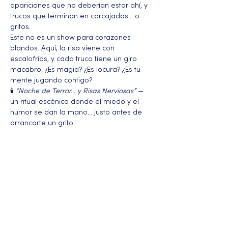
apariciones que no deberían estar ahí, y 
trucos que terminan en carcajadas… o 
gritos.
Este no es un show para corazones 
blandos. Aquí, la risa viene con 
escalofríos, y cada truco tiene un giro 
macabro. ¿Es magia? ¿Es locura? ¿Es tu 
mente jugando contigo?
🕯️ 
“Noche de Terror… y Risas Nerviosas”
 — 
un ritual escénico donde el miedo y el 
humor se dan la mano… justo antes de 
arrancarte un grito.