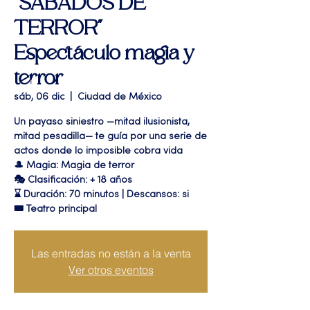
"SÁBADOS DE
TERROR"
Espectáculo magia y
terror
sáb, 06 dic
  |  
Ciudad de México
Un payaso siniestro —mitad ilusionista,
mitad pesadilla— te guía por una serie de
actos donde lo imposible cobra vida
🎩 Magia: Magia de terror
🎭 Clasificación: + 18 años
⌛ Duración: 70 minutos | Descansos: si
🎟 Teatro principal
Las entradas no están a la venta
Ver otros eventos