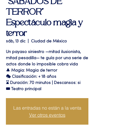
"SÁBADOS DE
TERROR"
Espectáculo magia y
terror
sáb, 13 dic
  |  
Ciudad de México
Un payaso siniestro —mitad ilusionista,
mitad pesadilla— te guía por una serie de
actos donde lo imposible cobra vida
🎩 Magia: Magia de terror
🎭 Clasificación: + 18 años
⌛ Duración: 70 minutos | Descansos: si
🎟 Teatro principal
Las entradas no están a la venta
Ver otros eventos