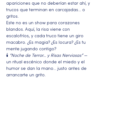
apariciones que no deberían estar ahí, y 
trucos que terminan en carcajadas… o 
gritos.
Este no es un show para corazones 
blandos. Aquí, la risa viene con 
escalofríos, y cada truco tiene un giro 
macabro. ¿Es magia? ¿Es locura? ¿Es tu 
mente jugando contigo?
🕯️ 
“Noche de Terror… y Risas Nerviosas”
 — 
un ritual escénico donde el miedo y el 
humor se dan la mano… justo antes de 
arrancarte un grito.