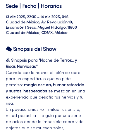
Sede | Fecha | Horarios
13 dic 2025, 22:30 – 14 dic 2025, 0:15
Ciudad de México, Av. Revolución 10,
Escandón I Secc, Miguel Hidalgo, 11800
Ciudad de México, CDMX, México
🎭 Sinopsis del Show
🎪 
Sinopsis para “Noche de Terror… y 
Risas Nerviosas”
Cuando cae la noche, el telón se abre 
para un espectáculo que no pide 
permiso: 
magia oscura, humor retorcido 
y sustos inesperados
 se mezclan en una 
experiencia que desafía tus nervios y tu 
risa.
Un payaso siniestro —mitad ilusionista, 
mitad pesadilla— te guía por una serie 
de actos donde lo imposible cobra vida: 
objetos que se mueven solos, 