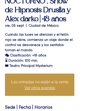
NOCTURNO", Show
de Hipnosis Drusila y
Alex darko | +18 años
vie, 05 sept
  |  
Ciudad de México
Cuando las luces se atenúan y el telón
rojo se abre, comienza un viaje donde el
control se desvanece y los sentidos
toman el mando.
🎭 Clasificación: +18 años
⌛ Duración: 100 min.
🎟 Teatro Principal Mysterium
Las entradas no están a la venta
Ver otros eventos
Sede | Fecha | Horarios