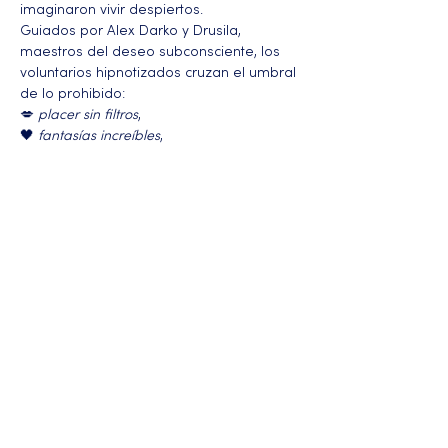
imaginaron vivir despiertos.
Guiados por Alex Darko y Drusila, 
maestros del deseo subconsciente, los 
voluntarios hipnotizados cruzan el umbral 
de lo prohibido: 
💋 
placer sin filtros
, 
🖤 
fantasías increíbles
, 
Más