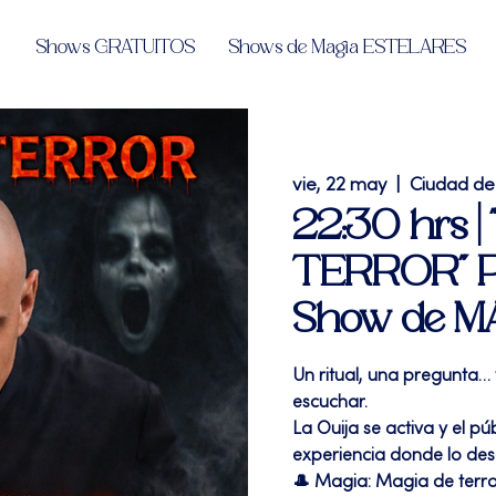
Shows GRATUITOS
Shows de Magia ESTELARES
vie, 22 may
  |  
Ciudad de
22:30 hrs 
TERROR" Pr
Show de M
Un ritual, una pregunta… 
escuchar.
La Ouija se activa y el p
experiencia donde lo de
🎩 Magia: Magia de terr