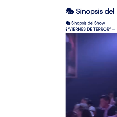
🎭 Sinopsis de
🎭 Sinopsis del Show
🕯️
“VIERNES DE TERROR” —  