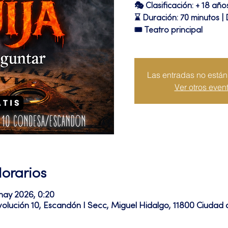
🎭 Clasificación: + 18 año
⌛ Duración: 70 minutos | 
🎟 Teatro principal
Las entradas no están 
Ver otros even
Horarios
may 2026, 0:20
volución 10, Escandón I Secc, Miguel Hidalgo, 11800 Ciuda