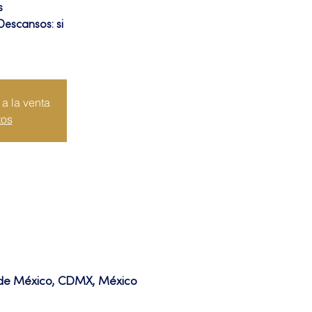
s
Descansos: si
a la venta
tos
d de México, CDMX, México