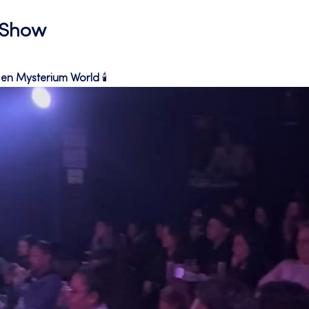
l Show
en Mysterium World
 🕯️