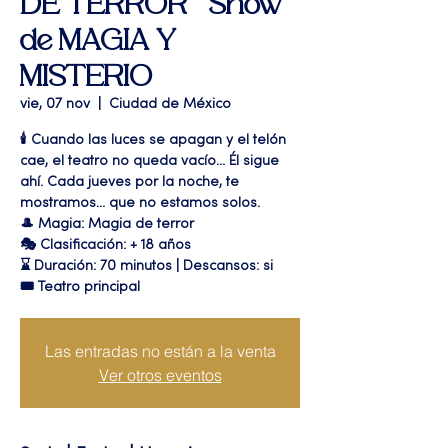
DE TERROR " Show
de MAGIA Y
MISTERIO
vie, 07 nov
  |  
Ciudad de México
🕯️ Cuando las luces se apagan y el telón
cae, el teatro no queda vacío... Él sigue
ahí. Cada jueves por la noche, te
mostramos... que no estamos solos.
🎩 Magia: Magia de terror
🎭 Clasificación: + 18 años
⌛ Duración: 70 minutos | Descansos: si
🎟 Teatro principal
Las entradas no están a la venta
Ver otros eventos